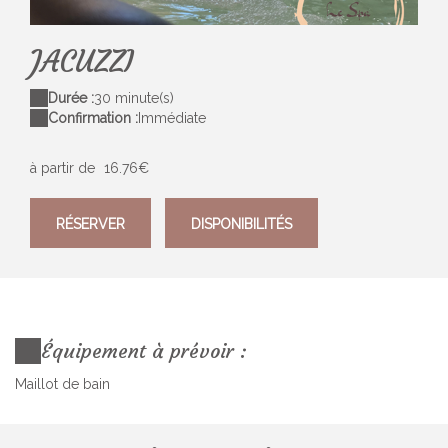
3DB475A3-F5EA-43F1-BD74-E3BBCBC5C47C
JACUZZI
Durée :
30 minute(s)
Confirmation :
Immédiate
à partir de
16.76€
RÉSERVER
DISPONIBILITÉS
Équipement à prévoir :
Maillot de bain